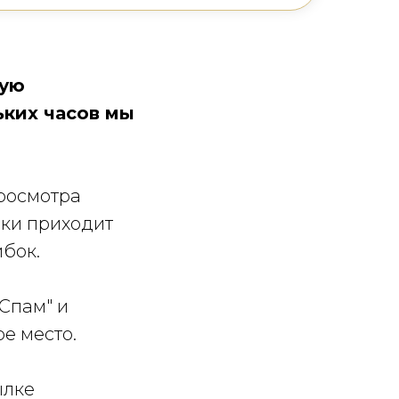
рую
ьких часов мы
просмотра
ски приходит
ибок.
Спам" и
ое место.
ылке